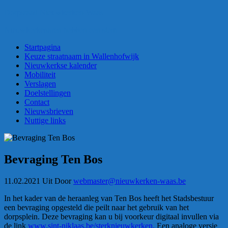
Dorpsraad Nieuwkerken-Waas
Nieuwkerkenaren hebben een stem
Startpagina
Keuze straatnaam in Wallenhofwijk
Nieuwkerkse kalender
Mobiliteit
Verslagen
Doelstellingen
Contact
Nieuwsbrieven
Nuttige links
Bevraging Ten Bos
11.02.2021
Uit
Door
webmaster@nieuwkerken-waas.be
In het kader van de heraanleg van Ten Bos heeft het Stadsbestuur
een bevraging opgesteld die peilt naar het gebruik van het
dorpsplein. Deze bevraging kan u bij voorkeur digitaal invullen via
de link
www.sint-niklaas.be/sterknieuwkerken.
Een analoge versie